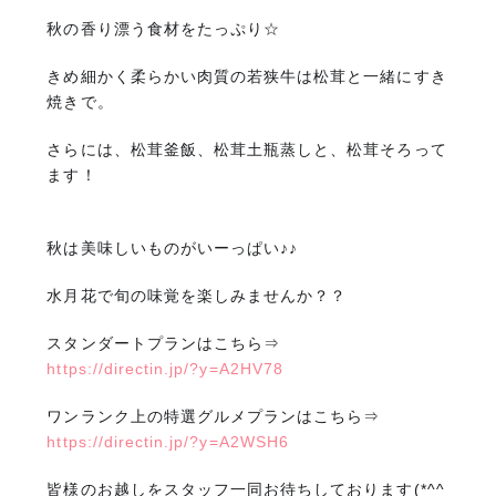
秋の香り漂う食材をたっぷり☆
きめ細かく柔らかい肉質の若狭牛は松茸と一緒にすき
焼きで。
さらには、松茸釜飯、松茸土瓶蒸しと、松茸そろって
ます！
秋は美味しいものがいーっぱい♪♪
水月花で旬の味覚を楽しみませんか？？
スタンダートプランはこちら⇒
https://directin.jp/?y=A2HV78
ワンランク上の特選グルメプランはこちら⇒
https://directin.jp/?y=A2WSH6
皆様のお越しをスタッフ一同お待ちしております(*^^